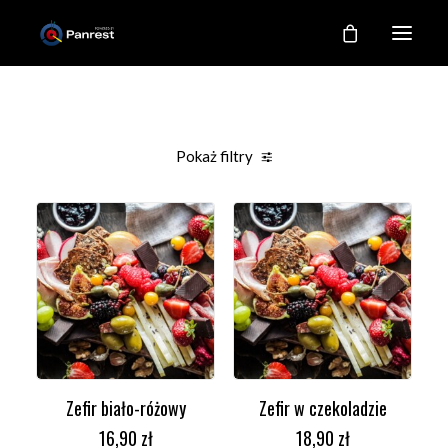
RESTAURACJA
O NAS
Pokaż filtry
NASZE KUCHNIE
GALERIA
KONTAKT
MOJE KONTO
REJESTRACJA
Zefir biało-różowy
Zefir w czekoladzie
DODAJ DO KOSZYKA
DODAJ DO KOSZYKA
16,90
zł
18,90
zł