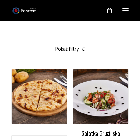
RESTAURACJA
O NAS
Pokaż filtry
NASZE KUCHNIE
Clear all
Sałatki
Promocje
GALERIA
KONTAKT
MOJE KONTO
REJESTRACJA
Sałatka Gruzińska
WYBIERZ OPCJE
DODAJ DO KOSZYKA