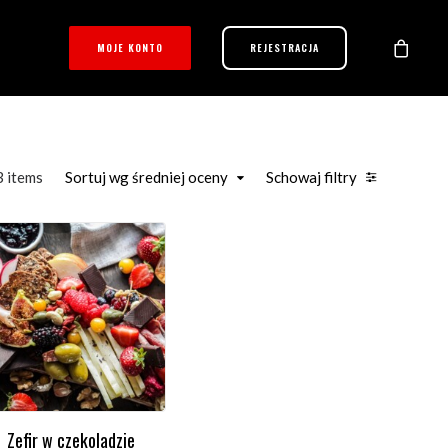
MOJE KONTO
REJESTRACJA
3 items
Sortuj wg średniej oceny
Schowaj filtry
Zefir w czekoladzie