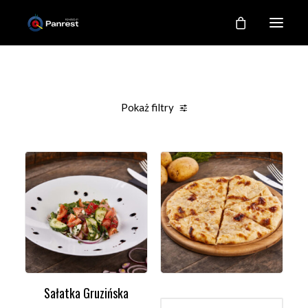
RESTAURACJA
O NAS
Pokaż filtry
NASZE KUCHNIE
Clear all
Sałatki
Promocje
Under
100,00
zł
GALERIA
KONTAKT
MOJE KONTO
REJESTRACJA
Sałatka Gruzińska
DODAJ DO KOSZYKA
WYBIERZ OPCJE