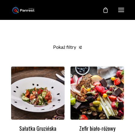
RESTAURACJA
O NAS
Pokaż filtry
NASZE KUCHNIE
Clear all
Sałatki
Desery
Under
100,00
zł
GALERIA
KONTAKT
MOJE KONTO
REJESTRACJA
Sałatka Gruzińska
Zefir biało-różowy
DODAJ DO KOSZYKA
DODAJ DO KOSZYKA