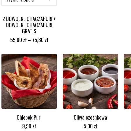
2 DOWOLNE CHACZAPURI +
DOWOLNE CHACZAPURI
GRATIS
55,80
zł
–
75,80
zł
Chlebek Puri
Oliwa czosnkowa
DODAJ DO KOSZYKA
DODAJ DO KOSZYKA
9,90
zł
5,00
zł