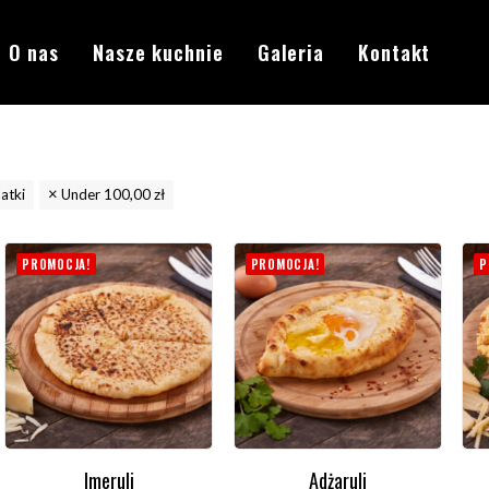
O nas
Nasze kuchnie
Galeria
Kontakt
atki
Under
100,00
zł
PROMOCJA!
PROMOCJA!
P
Imeruli
Adżaruli