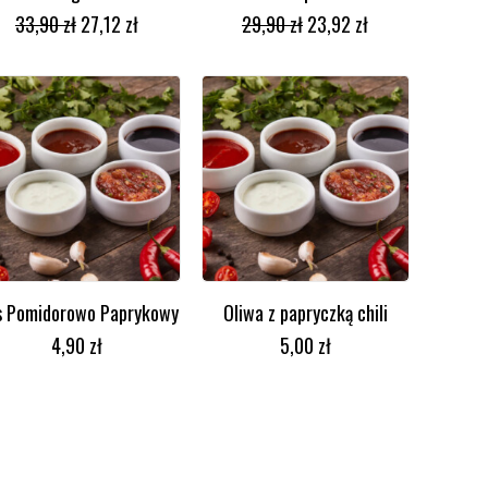
DODAJ DO KOSZYKA
DODAJ DO KOSZYKA
33,90
zł
27,12
zł
29,90
zł
23,92
zł
s Pomidorowo Paprykowy
Oliwa z papryczką chili
DODAJ DO KOSZYKA
DODAJ DO KOSZYKA
4,90
zł
5,00
zł