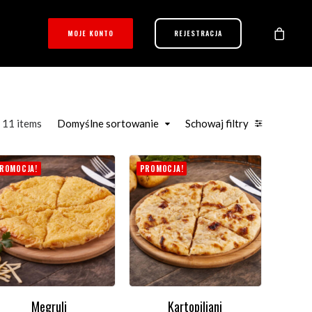
MOJE KONTO
REJESTRACJA
11 items
Domyślne sortowanie
Schowaj filtry
ROMOCJA!
PROMOCJA!
Megruli
Kartopiliani