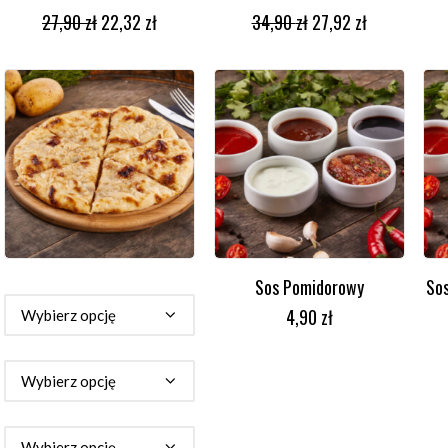
DODAJ DO KOSZYKA
DODAJ DO KOSZYKA
27,90
zł
22,32
zł
34,90
zł
27,92
zł
Sos Pomidorowy
So
WYBIERZ OPCJE
DODAJ DO KOSZYKA
4,90
zł