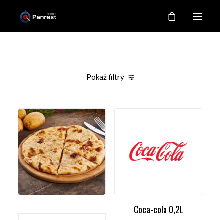
RESTAURACJA
O NAS
Pokaż filtry
NASZE KUCHNIE
Clear all
Promocje
Napoje
GALERIA
KONTAKT
MOJE KONTO
REJESTRACJA
Coca-cola 0,2L
WYBIERZ OPCJE
DODAJ DO KOSZYKA