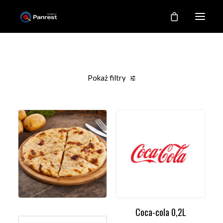
RESTAURACJA
O NAS
Pokaż filtry
NASZE KUCHNIE
Clear all
Promocje
Napoje
GALERIA
KONTAKT
MOJE KONTO
REJESTRACJA
Coca-cola 0,2L
WYBIERZ OPCJE
DODAJ DO KOSZYKA