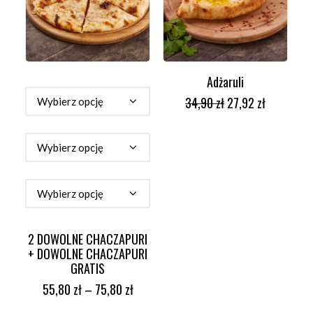
Adżaruli
WYBIERZ OPCJE
DODAJ DO KOSZYKA
34,90
zł
27,92
zł
2 DOWOLNE CHACZAPURI
+ DOWOLNE CHACZAPURI
GRATIS
55,80
zł
–
75,80
zł