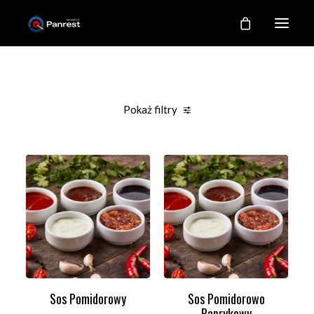
RESTAURACJA
O NAS
Pokaż filtry
NASZE KUCHNIE
Clear all
Promocje
Lunch od 12:00 do 16:00
Dodatki
GALERIA
KONTAKT
MOJE KONTO
REJESTRACJA
Sos Pomidorowy
Sos Pomidorowo
DODAJ DO KOSZYKA
DODAJ DO KOSZYKA
Paprykowy