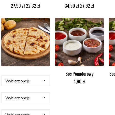
DODAJ DO KOSZYKA
DODAJ DO KOSZYKA
27,90
zł
22,32
zł
34,90
zł
27,92
zł
Sos Pomidorowy
So
WYBIERZ OPCJE
DODAJ DO KOSZYKA
4,90
zł