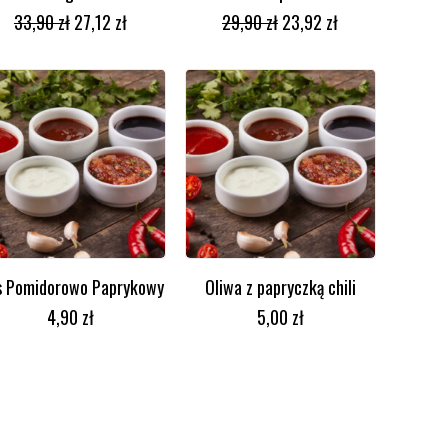
DODAJ DO KOSZYKA
DODAJ DO KOSZYKA
33,90
zł
27,12
zł
29,90
zł
23,92
zł
s Pomidorowo Paprykowy
Oliwa z papryczką chili
DODAJ DO KOSZYKA
DODAJ DO KOSZYKA
4,90
zł
5,00
zł