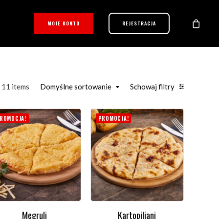
MOJE KONTO
REJESTRACJA
11 items
Domyślne sortowanie
Schowaj filtry
ROMOCJA!
PROMOCJA!
Megruli
Kartopiliani