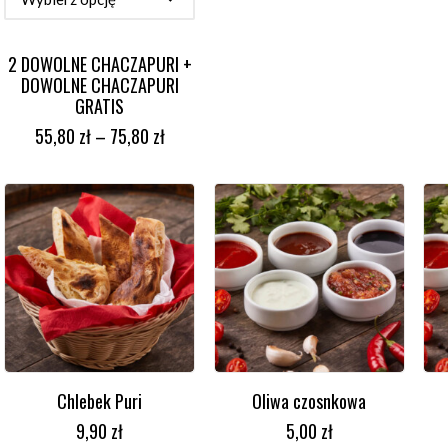
2 DOWOLNE CHACZAPURI +
DOWOLNE CHACZAPURI
GRATIS
55,80
zł
–
75,80
zł
Chlebek Puri
Oliwa czosnkowa
DODAJ DO KOSZYKA
DODAJ DO KOSZYKA
9,90
zł
5,00
zł