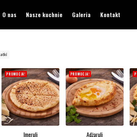
O nas
Nasze kuchnie
Galeria
Kontakt
atki
PROMOCJA!
PROMOCJA!
P
Imeruli
Adżaruli