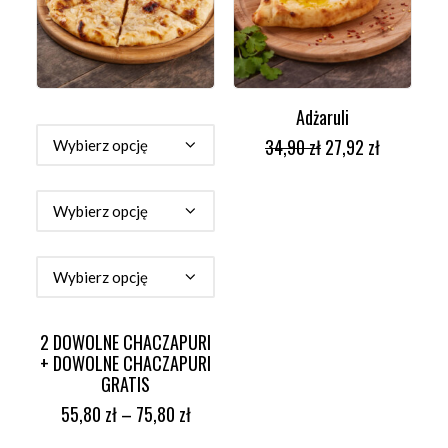
Adżaruli
WYBIERZ OPCJE
DODAJ DO KOSZYKA
34,90
zł
27,92
zł
2 DOWOLNE CHACZAPURI
+ DOWOLNE CHACZAPURI
GRATIS
55,80
zł
–
75,80
zł