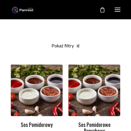
RESTAURACJA
O NAS
Pokaż filtry
NASZE KUCHNIE
Clear all
Promocje
Lunch od 12:00 do 16:00
Dodatki
GALERIA
KONTAKT
MOJE KONTO
REJESTRACJA
Sos Pomidorowy
Sos Pomidorowo
DODAJ DO KOSZYKA
DODAJ DO KOSZYKA
Paprykowy