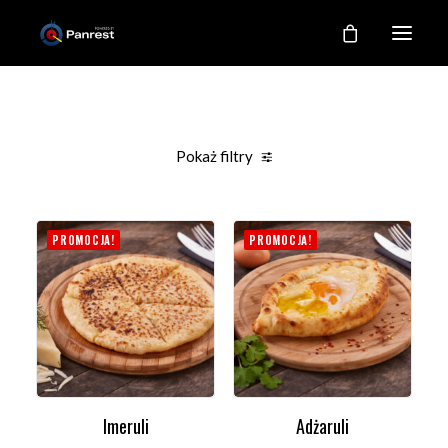
RESTAURACJA
O NAS
Pokaż filtry
NASZE KUCHNIE
Clear all
Lunch od 12:00 do 16:00
Sałatki
GALERIA
PROMOCJA!
PROMOCJA!
KONTAKT
MOJE KONTO
REJESTRACJA
Imeruli
Adżaruli
DODAJ DO KOSZYKA
DODAJ DO KOSZYKA