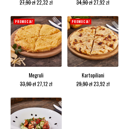
27,90
zł
22,32
zł
34,90
zł
27,92
zł
PROMOCJA!
PROMOCJA!
Megruli
Kartopiliani
DODAJ DO KOSZYKA
DODAJ DO KOSZYKA
33,90
zł
27,12
zł
29,90
zł
23,92
zł