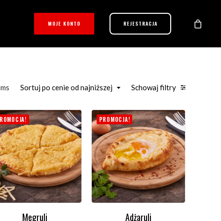
MOJE KONTO
REJESTRACJA
ems
Sortuj po cenie od najniższej
Schowaj filtry
ROMOCJA!
PROMOCJA!
Megruli
Adżaruli