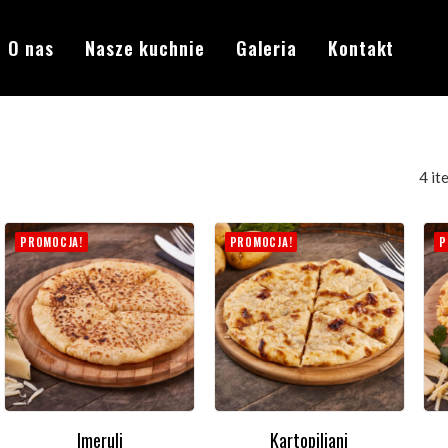
O nas
Nasze kuchnie
Galeria
Kontakt
4 it
PROMOCJA!
PROMOCJA!
P
Imeruli
Kartopiliani