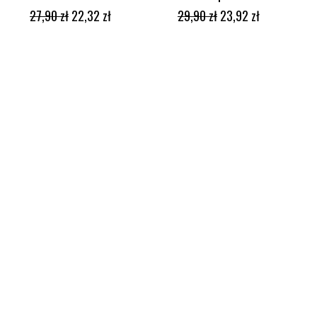
DODAJ DO KOSZYKA
DODAJ DO KOSZYKA
27,90
zł
22,32
zł
29,90
zł
23,92
zł