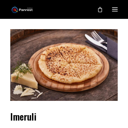
RESTAURACJA
O NAS
NASZE KUCHNIE
GALERIA
KONTAKT
MOJE KONTO
REJESTRACJA
Imeruli