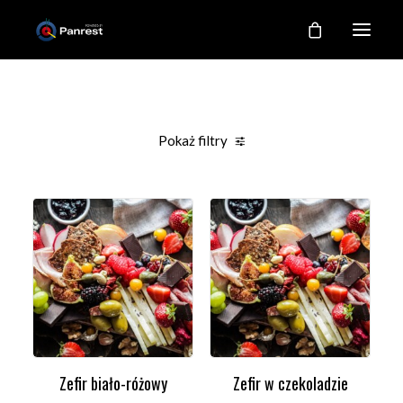
RESTAURACJA
O NAS
Pokaż filtry
NASZE KUCHNIE
Clear all
Under
100,00
zł
GALERIA
KONTAKT
MOJE KONTO
REJESTRACJA
Zefir biało-różowy
Zefir w czekoladzie
DODAJ DO KOSZYKA
DODAJ DO KOSZYKA