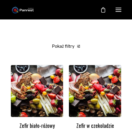
RESTAURACJA
O NAS
Pokaż filtry
NASZE KUCHNIE
Clear all
Under
100,00
zł
GALERIA
KONTAKT
MOJE KONTO
REJESTRACJA
Zefir biało-różowy
Zefir w czekoladzie
DODAJ DO KOSZYKA
DODAJ DO KOSZYKA